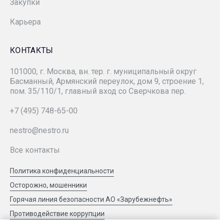
Закупки
«ЗН Север»
Карьера
«ЗАРУБЕЖНЕФТЬ-добыча Самара»
КОНТАКТЫ
101000, г. Москва, вн. тер. г. муниципальный округ
«Зарубежнефтестроймонтаж»
Басманный, Армянский переулок, дом 9, строение 1,
пом. 35/110/1, главный вход со Сверчкова пер.
СК «РУСВЬЕТПЕТРО»
+7 (495) 748-65-00
nestro@nestro.ru
РМНТК «Нефтеотдача»
Все контакты
«ЗАРУБЕЖНЕФТЬ-добыча Харьяга»
Политика конфиденциальности
Осторожно, мошенники
«ЗН НТЦ»
Горячая линия безопасности АО «Зарубежнефть»
Противодействие коррупции
«ЗН Цифра»