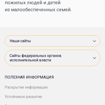
пожилых людей и детей
НПЗ «Брод»
из малообеспеченных семей.
Минэнерго России
МПЗ «Модрича»
Минприроды России
«Нестро Петрол»
Роснедра
Наши сайты
«Арктикморнефтегазразведка»
Росприроднадзор
Сайты федеральных органов
исполнительной власти
СП «ANDIJANPETRO»
Ростехнадзор
«ВНИИнефть»
ПОЛЕЗНАЯ ИНФОРМАЦИЯ
Минэкономразвития России
Раскрытие информации
«Гипровостокнефть»
Устойчивое развитие
«Зарнестсервис»