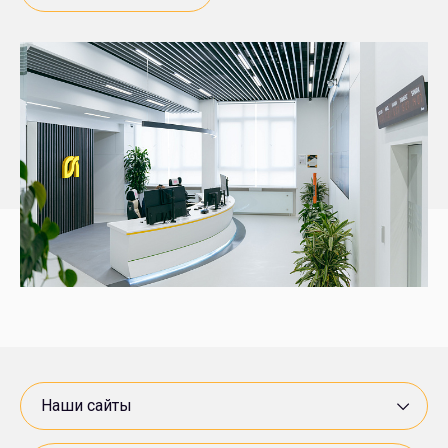
СП «Вьетсовпетро»
«ОПТИМА Группа»
Росимущество
НПЗ «Брод»
Минэнерго России
МПЗ «Модрича»
Минприроды России
«Нестро Петрол»
Роснедра
Наши сайты
«Арктикморнефтегазразведка»