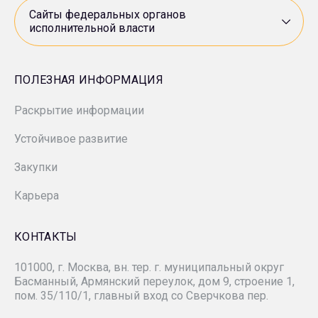
Росприроднадзор
Сайты федеральных органов
исполнительной власти
СП «ANDIJANPETRO»
Ростехнадзор
«ВНИИнефть»
ПОЛЕЗНАЯ ИНФОРМАЦИЯ
Минэкономразвития России
Раскрытие информации
«Гипровостокнефть»
Устойчивое развитие
«Зарнестсервис»
Закупки
«ЗН Север»
Карьера
«ЗАРУБЕЖНЕФТЬ-добыча Самара»
КОНТАКТЫ
101000, г. Москва, вн. тер. г. муниципальный округ
«Зарубежнефтестроймонтаж»
Басманный, Армянский переулок, дом 9, строение 1,
пом. 35/110/1, главный вход со Сверчкова пер.
СК «РУСВЬЕТПЕТРО»