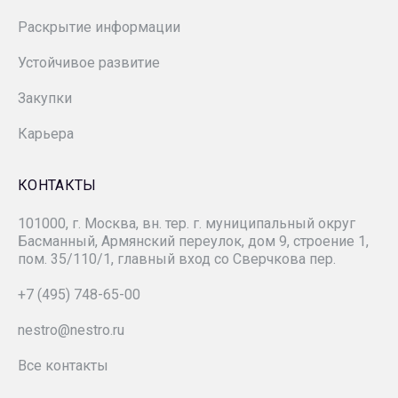
Раскрытие информации
«Гипровостокнефть»
Устойчивое развитие
«Зарнестсервис»
Закупки
«ЗН Север»
Карьера
«ЗАРУБЕЖНЕФТЬ-добыча Самара»
КОНТАКТЫ
101000, г. Москва, вн. тер. г. муниципальный округ
«Зарубежнефтестроймонтаж»
Басманный, Армянский переулок, дом 9, строение 1,
пом. 35/110/1, главный вход со Сверчкова пер.
СК «РУСВЬЕТПЕТРО»
+7 (495) 748-65-00
nestro@nestro.ru
РМНТК «Нефтеотдача»
Все контакты
«ЗАРУБЕЖНЕФТЬ-добыча Харьяга»